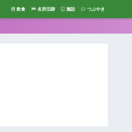
飲食
名所旧跡
施設
つぶやき