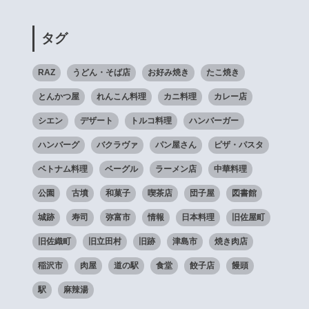
タグ
RAZ
うどん・そば店
お好み焼き
たこ焼き
とんかつ屋
れんこん料理
カニ料理
カレー店
シエン
デザート
トルコ料理
ハンバーガー
ハンバーグ
バクラヴァ
パン屋さん
ピザ・パスタ
ベトナム料理
ベーグル
ラーメン店
中華料理
公園
古墳
和菓子
喫茶店
団子屋
図書館
城跡
寿司
弥富市
情報
日本料理
旧佐屋町
旧佐織町
旧立田村
旧跡
津島市
焼き肉店
稲沢市
肉屋
道の駅
食堂
餃子店
饅頭
駅
麻辣湯