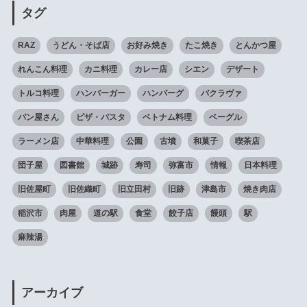
タグ
RAZ
うどん・そば店
お好み焼き
たこ焼き
とんかつ屋
れんこん料理
カニ料理
カレー店
シエン
デザート
トルコ料理
ハンバーガー
ハンバーグ
バクラヴァ
パン屋さん
ピザ・パスタ
ベトナム料理
ベーグル
ラーメン店
中華料理
公園
古墳
和菓子
喫茶店
団子屋
図書館
城跡
寿司
弥富市
情報
日本料理
旧佐屋町
旧佐織町
旧立田村
旧跡
津島市
焼き肉店
稲沢市
肉屋
道の駅
食堂
餃子店
饅頭
駅
麻辣湯
アーカイブ