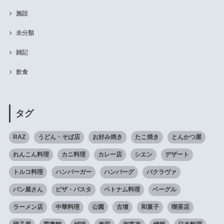
施設
未分類
雑記
飲食
タグ
RAZ
うどん・そば店
お好み焼き
たこ焼き
とんかつ屋
れんこん料理
カニ料理
カレー店
シエン
デザート
トルコ料理
ハンバーガー
ハンバーグ
バクラヴァ
パン屋さん
ピザ・パスタ
ベトナム料理
ベーグル
ラーメン店
中華料理
公園
古墳
和菓子
喫茶店