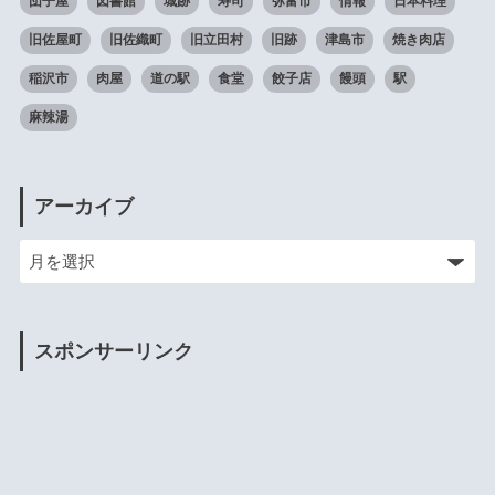
団子屋
図書館
城跡
寿司
弥富市
情報
日本料理
旧佐屋町
旧佐織町
旧立田村
旧跡
津島市
焼き肉店
稲沢市
肉屋
道の駅
食堂
餃子店
饅頭
駅
麻辣湯
アーカイブ
スポンサーリンク