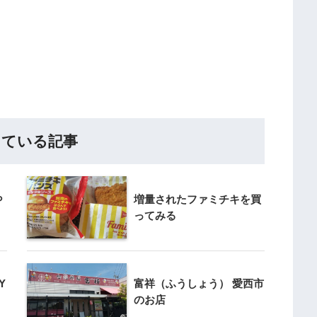
している記事
ら
増量されたファミチキを買
ってみる
Y
富祥（ふうしょう） 愛西市
のお店