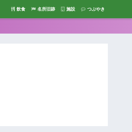
飲食
名所旧跡
施設
つぶやき