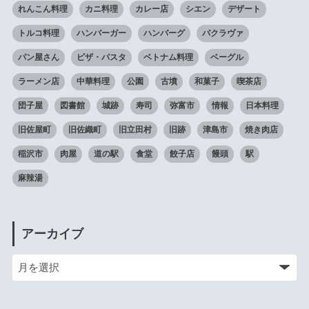
れんこん料理
カニ料理
カレー店
シエン
デザート
トルコ料理
ハンバーガー
ハンバーグ
バクラヴァ
パン屋さん
ピザ・パスタ
ベトナム料理
ベーグル
ラーメン店
中華料理
公園
古墳
和菓子
喫茶店
団子屋
図書館
城跡
寿司
弥富市
情報
日本料理
旧佐屋町
旧佐織町
旧立田村
旧跡
津島市
焼き肉店
稲沢市
肉屋
道の駅
食堂
餃子店
饅頭
駅
麻辣湯
アーカイブ