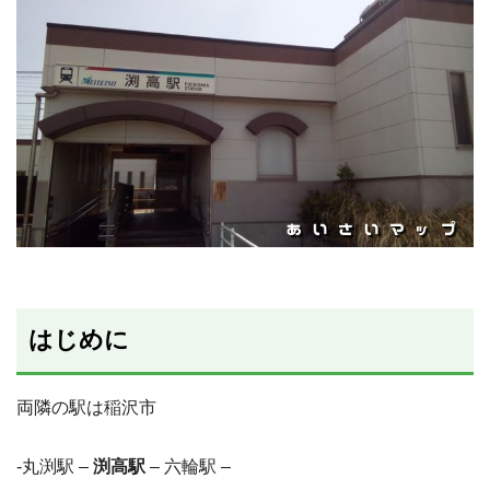
はじめに
両隣の駅は稲沢市
-丸渕駅 –
渕高駅
– 六輪駅 –