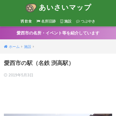
あいさいマップ
飲食
名所旧跡
施設
つぶやき
愛西市の名所・イベント等を紹介しています
ホーム
施設
愛西市の駅（名鉄 渕高駅）
2019年5月3日