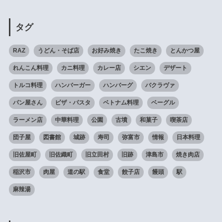
タグ
RAZ
うどん・そば店
お好み焼き
たこ焼き
とんかつ屋
れんこん料理
カニ料理
カレー店
シエン
デザート
トルコ料理
ハンバーガー
ハンバーグ
バクラヴァ
パン屋さん
ピザ・パスタ
ベトナム料理
ベーグル
ラーメン店
中華料理
公園
古墳
和菓子
喫茶店
団子屋
図書館
城跡
寿司
弥富市
情報
日本料理
旧佐屋町
旧佐織町
旧立田村
旧跡
津島市
焼き肉店
稲沢市
肉屋
道の駅
食堂
餃子店
饅頭
駅
麻辣湯