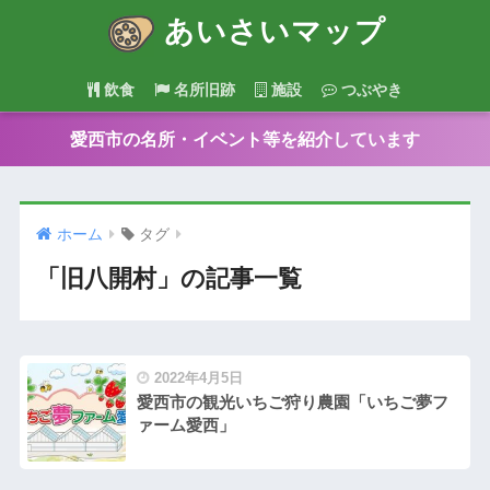
あいさいマップ
飲食
名所旧跡
施設
つぶやき
愛西市の名所・イベント等を紹介しています
ホーム
タグ
「旧八開村」の記事一覧
2022年4月5日
愛西市の観光いちご狩り農園「いちご夢フ
ァーム愛西」