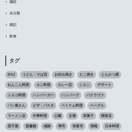
施設
未分類
雑記
飲食
タグ
RAZ
うどん・そば店
お好み焼き
たこ焼き
とんかつ屋
れんこん料理
カニ料理
カレー店
シエン
デザート
トルコ料理
ハンバーガー
ハンバーグ
バクラヴァ
パン屋さん
ピザ・パスタ
ベトナム料理
ベーグル
ラーメン店
中華料理
公園
古墳
和菓子
喫茶店
団子屋
図書館
城跡
寿司
弥富市
情報
日本料理