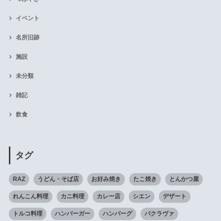
イベント
名所旧跡
施設
未分類
雑記
飲食
タグ
RAZ
うどん・そば店
お好み焼き
たこ焼き
とんかつ屋
れんこん料理
カニ料理
カレー店
シエン
デザート
トルコ料理
ハンバーガー
ハンバーグ
バクラヴァ