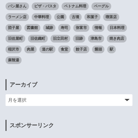
パン屋さん
ピザ・パスタ
ベトナム料理
ベーグル
ラーメン店
中華料理
公園
古墳
和菓子
喫茶店
団子屋
図書館
城跡
寿司
弥富市
情報
日本料理
旧佐屋町
旧佐織町
旧立田村
旧跡
津島市
焼き肉店
稲沢市
肉屋
道の駅
食堂
餃子店
饅頭
駅
麻辣湯
アーカイブ
スポンサーリンク