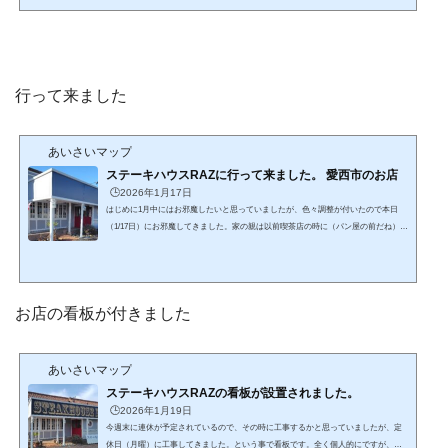
していて明日グランドオープンするみたい・・・看板は出来なくても家賃は払って
いるだろうし色々考えた結果でしょうね。1月中くらいには行きたいと思います。R
AZインスタhttps://www.instagram.com/raz_aisai_行って...
行って来ました
あいさいマップ
ステーキハウスRAZに行って来ました。 愛西市のお店
🕒️2026年1月17日
はじめに1月中にはお邪魔したいと思っていましたが、色々調整が付いたので本日
（1/17日）にお邪魔してきました。家の親は以前喫茶店の時に（パン屋の前だね）は
利用していたのとお肉には興味が無いようでしたけどフレンチトーストには興味が
あるようで一緒に行く事に・・・お店紹介家の親はフレンチトーストだけで済ませ
ようとしているようですが、食べれなければ僕が食べる事前提でレアステーキ+ペッ
パーライスそしてコーンスープ2つそれにフレンチトーストと滑らかプリンの組み合
お店の看板が付きました
わせでオーダーレアステーキは炙りもやっているような...
あいさいマップ
ステーキハウスRAZの看板が設置されました。
🕒️2026年1月19日
今週末に連休が予定されているので、その時に工事するかと思っていましたが、定
休日（月曜）に工事してきました。という事で看板です。全く個人的にですが、ス