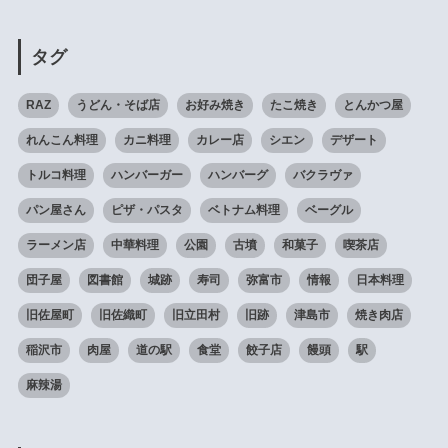
タグ
RAZ
うどん・そば店
お好み焼き
たこ焼き
とんかつ屋
れんこん料理
カニ料理
カレー店
シエン
デザート
トルコ料理
ハンバーガー
ハンバーグ
バクラヴァ
パン屋さん
ピザ・パスタ
ベトナム料理
ベーグル
ラーメン店
中華料理
公園
古墳
和菓子
喫茶店
団子屋
図書館
城跡
寿司
弥富市
情報
日本料理
旧佐屋町
旧佐織町
旧立田村
旧跡
津島市
焼き肉店
稲沢市
肉屋
道の駅
食堂
餃子店
饅頭
駅
麻辣湯