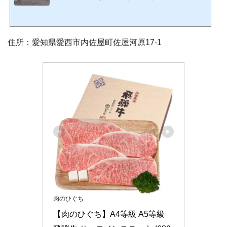
テーキ屋っていう感じがします。。。そして道路沿いから見える看板。これで国道
を通っている人もオープン中ののぼりだけで怖くて中々入りづらかった人も入れる
ようになったと思います。 RAZ 愛西店インスタhttps://www.instagram.com/raz_aisa
i_
住所：愛知県愛西市内佐屋町佐屋河原17-1
肉のひぐち
【肉のひぐち】A4等級 A5等級 