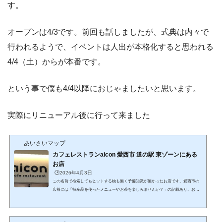
す。
オープンは4/3です。前回も話しましたが、式典は内々で
行われるようで、イベントは人出が本格化すると思われる
4/4（土）からが本番です。
という事で僕も4/4以降におじゃましたいと思います。
実際にリニューアル後に行って来ました
あいさいマップ
カフェレストランaicon 愛西市 道の駅 東ゾーンにある
お店
🕒️2026年4月3日
この名前で検索してもヒットする物も無く予備知識が無かったお店です。愛西市の
広報には「特産品を使ったメニューやお茶を楽しみませんか？」の記載あり。お店
は東ゾーン唯一の建物「はす見テラス」一階にあります。当初の予定としては10時
半頃に着いて施設の写真をパシャパシャ、aiconの営業開始を11時と見てそのままお
店になだれ込むという予定でしたが、多分今日だけだと思いますが営業開始が12時