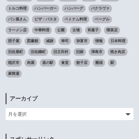
トルコ料理
ハンバーガー
ハンバーグ
バクラヴァ
パン屋さん
ピザ・パスタ
ベトナム料理
ベーグル
ラーメン店
中華料理
公園
古墳
和菓子
喫茶店
団子屋
図書館
城跡
寿司
弥富市
情報
日本料理
旧佐屋町
旧佐織町
旧立田村
旧跡
津島市
焼き肉店
稲沢市
肉屋
道の駅
食堂
餃子店
饅頭
駅
麻辣湯
アーカイブ