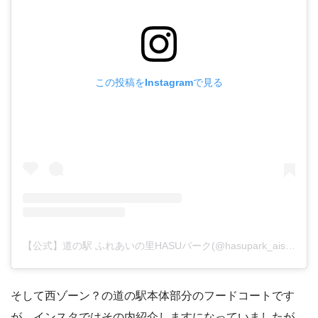
この投稿をInstagramで見る
【公式】道の駅 ふれあいの里HASUパーク(@hasupark_aisai_)がシェアした投稿
そして西ゾーン？の道の駅本体部分のフードコートです
が、インスタではその内紹介しますになっていましたが