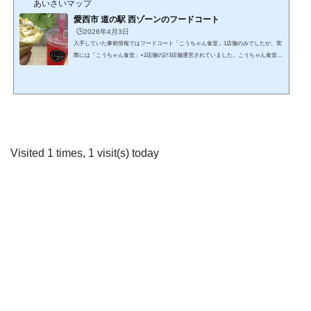
あいさいマップ
からとの事。そんな訳で先に西ゾーンの施設の写真を撮って西ゾーンのフードコー
トでの食事を先にする事にしました。いつもはそんな飲食...
愛西市 道の駅 西ゾーンのフードコート
🕒️2026年4月3日
入手していた事前情報ではフードコート「こうちゃん食堂」1店舗のみでしたが、実
際には「こうちゃん食堂」+2店舗の計3店舗運営されていました。こうちゃん食堂実
はというか今回は行っていません。。。既に混んでいたのと、ま～普通のうどん店
という感じだったので無理に食べてきてもな～という感じでした。落ち着いた頃に
は行ってみたいと思いますインスタhttps://www.instagram.com/kouchan_shokudo/わら
び屋正確な表記不明ですが「わらび屋」が愛西市にあるのでま～そこの系列かなと
は思います。（勝幡のお店のインスタで言及があっ...
Visited 1 times, 1 visit(s) today