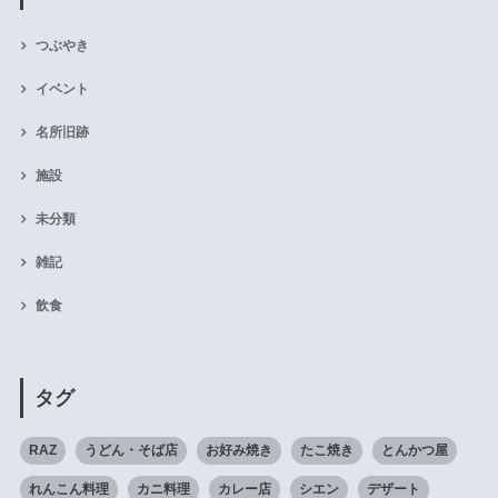
つぶやき
イベント
名所旧跡
施設
未分類
雑記
飲食
タグ
RAZ
うどん・そば店
お好み焼き
たこ焼き
とんかつ屋
れんこん料理
カニ料理
カレー店
シエン
デザート