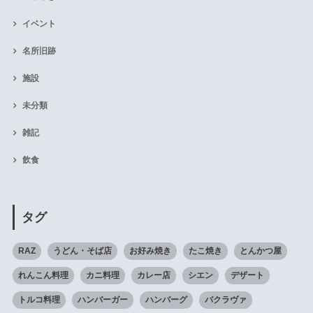
イベント
名所旧跡
施設
未分類
雑記
飲食
タグ
RAZ
うどん・そば店
お好み焼き
たこ焼き
とんかつ屋
れんこん料理
カニ料理
カレー店
シエン
デザート
トルコ料理
ハンバーガー
ハンバーグ
バクラヴァ