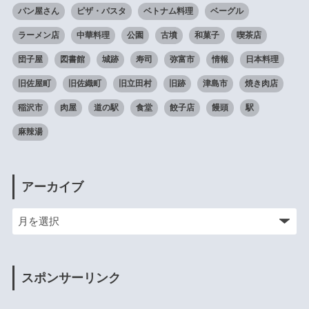
パン屋さん
ピザ・パスタ
ベトナム料理
ベーグル
ラーメン店
中華料理
公園
古墳
和菓子
喫茶店
団子屋
図書館
城跡
寿司
弥富市
情報
日本料理
旧佐屋町
旧佐織町
旧立田村
旧跡
津島市
焼き肉店
稲沢市
肉屋
道の駅
食堂
餃子店
饅頭
駅
麻辣湯
アーカイブ
スポンサーリンク