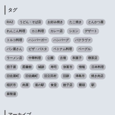
タグ
RAZ
うどん・そば店
お好み焼き
たこ焼き
とんかつ屋
れんこん料理
カニ料理
カレー店
シエン
デザート
トルコ料理
ハンバーガー
ハンバーグ
バクラヴァ
パン屋さん
ピザ・パスタ
ベトナム料理
ベーグル
ラーメン店
中華料理
公園
古墳
和菓子
喫茶店
団子屋
図書館
城跡
寿司
弥富市
情報
日本料理
旧佐屋町
旧佐織町
旧立田村
旧跡
津島市
焼き肉店
稲沢市
肉屋
道の駅
食堂
餃子店
饅頭
駅
麻辣湯
アーカイブ