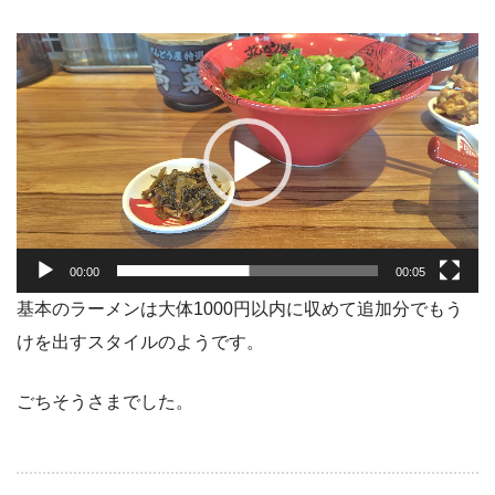
動
画
プ
レ
ー
ヤ
ー
00:00
00:05
基本のラーメンは大体1000円以内に収めて追加分でもう
けを出すスタイルのようです。
ごちそうさまでした。