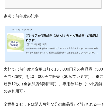
参考：前年度の記事
あいさいマップ
プレミアム付商品券（あいさいちゃん商品券）が販売さ
れます。
🕒️2021年5月28日
地域経済の活性化を推進する目的でプレミアム付商品券事業（あいさいちゃん商品
券）が再度販売されます。前回の実質販売率・額とかは把握していないですが、今
回は額面総額は3.9億、あらかじめ各世帯に購入引き換えチケットを郵送させていた
だく予定（7月中下旬頃）、余剰分は抽選の予定との事なので以前と同様の形式で販
売されると思います。愛西市HPで再度確認した所情報が更新されていました。引換
大枠では前年度と変更は無く13，000円分の商品券（500
券の発送は7月下旬、販売期間は令和3年8月5日(木)～10月15日(金)、使用期間は令和
3年8月5日(木)～12月31日(金)、商品券取り扱い店は購...
円券×26枚）を10，000円で販売（30％プレミア）、※共
通券12枚（全参加店舗利用可）、専用券14枚（中小店舗
のみ利用可）
全世帯１セットは購入可能な分の商品券が発行される事も