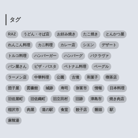
タグ
RAZ
うどん・そば店
お好み焼き
たこ焼き
とんかつ屋
れんこん料理
カニ料理
カレー店
シエン
デザート
トルコ料理
ハンバーガー
ハンバーグ
バクラヴァ
パン屋さん
ピザ・パスタ
ベトナム料理
ベーグル
ラーメン店
中華料理
公園
古墳
和菓子
喫茶店
団子屋
図書館
城跡
寿司
弥富市
情報
日本料理
旧佐屋町
旧佐織町
旧立田村
旧跡
津島市
焼き肉店
稲沢市
肉屋
道の駅
食堂
餃子店
饅頭
駅
麻辣湯