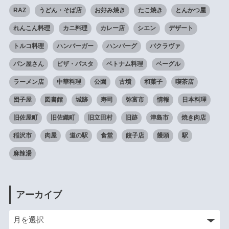
RAZ
うどん・そば店
お好み焼き
たこ焼き
とんかつ屋
れんこん料理
カニ料理
カレー店
シエン
デザート
トルコ料理
ハンバーガー
ハンバーグ
バクラヴァ
パン屋さん
ピザ・パスタ
ベトナム料理
ベーグル
ラーメン店
中華料理
公園
古墳
和菓子
喫茶店
団子屋
図書館
城跡
寿司
弥富市
情報
日本料理
旧佐屋町
旧佐織町
旧立田村
旧跡
津島市
焼き肉店
稲沢市
肉屋
道の駅
食堂
餃子店
饅頭
駅
麻辣湯
アーカイブ