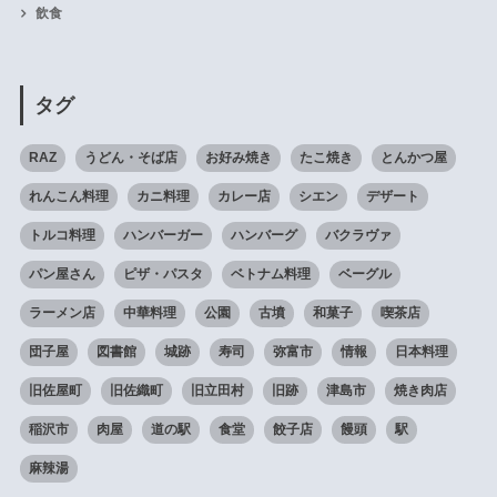
飲食
タグ
RAZ
うどん・そば店
お好み焼き
たこ焼き
とんかつ屋
れんこん料理
カニ料理
カレー店
シエン
デザート
トルコ料理
ハンバーガー
ハンバーグ
バクラヴァ
パン屋さん
ピザ・パスタ
ベトナム料理
ベーグル
ラーメン店
中華料理
公園
古墳
和菓子
喫茶店
団子屋
図書館
城跡
寿司
弥富市
情報
日本料理
旧佐屋町
旧佐織町
旧立田村
旧跡
津島市
焼き肉店
稲沢市
肉屋
道の駅
食堂
餃子店
饅頭
駅
麻辣湯