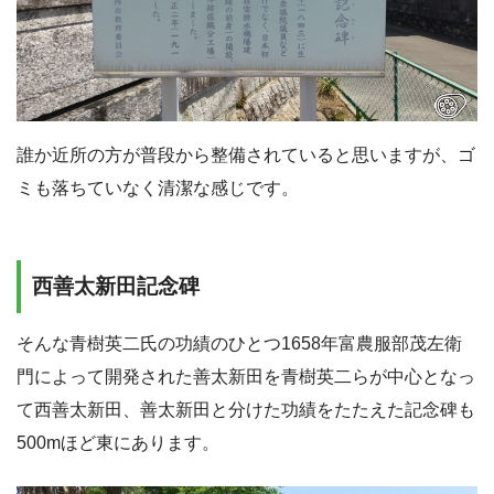
誰か近所の方が普段から整備されていると思いますが、ゴ
ミも落ちていなく清潔な感じです。
西善太新田記念碑
そんな青樹英二氏の功績のひとつ1658年富農服部茂左衛
門によって開発された善太新田を青樹英二らが中心となっ
て
西善太新田、善太新田と分けた功績をたたえた記念碑も
500mほど東にあります。