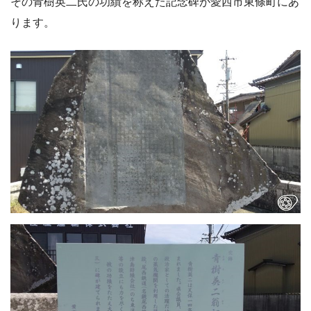
その青樹英二氏の功績を称えた記念碑が
愛西市東條町
にあ
ります。