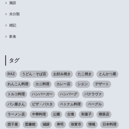
施設
未分類
雑記
飲食
タグ
RAZ
うどん・そば店
お好み焼き
たこ焼き
とんかつ屋
れんこん料理
カニ料理
カレー店
シエン
デザート
トルコ料理
ハンバーガー
ハンバーグ
バクラヴァ
パン屋さん
ピザ・パスタ
ベトナム料理
ベーグル
ラーメン店
中華料理
公園
古墳
和菓子
喫茶店
団子屋
図書館
城跡
寿司
弥富市
情報
日本料理