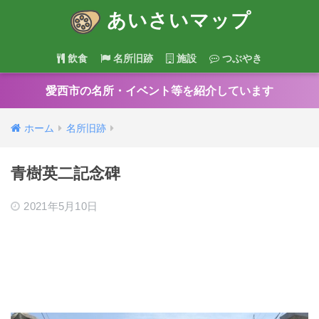
あいさいマップ
飲食
名所旧跡
施設
つぶやき
愛西市の名所・イベント等を紹介しています
ホーム
名所旧跡
青樹英二記念碑
2021年5月10日