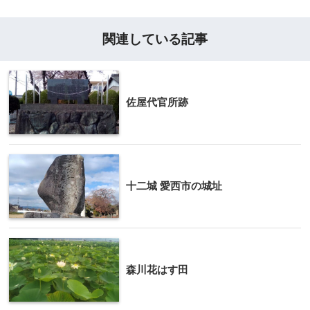
関連している記事
佐屋代官所跡
十二城 愛西市の城址
森川花はす田