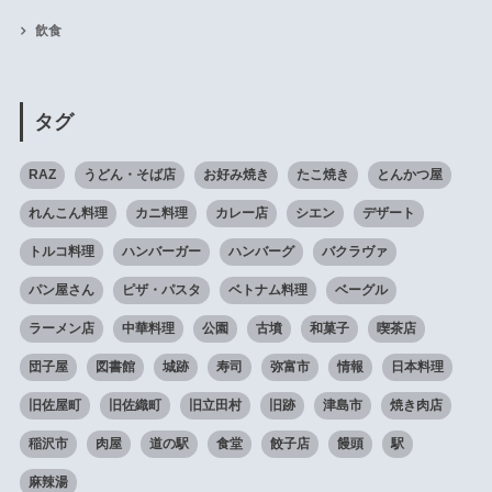
飲食
タグ
RAZ
うどん・そば店
お好み焼き
たこ焼き
とんかつ屋
れんこん料理
カニ料理
カレー店
シエン
デザート
トルコ料理
ハンバーガー
ハンバーグ
バクラヴァ
パン屋さん
ピザ・パスタ
ベトナム料理
ベーグル
ラーメン店
中華料理
公園
古墳
和菓子
喫茶店
団子屋
図書館
城跡
寿司
弥富市
情報
日本料理
旧佐屋町
旧佐織町
旧立田村
旧跡
津島市
焼き肉店
稲沢市
肉屋
道の駅
食堂
餃子店
饅頭
駅
麻辣湯