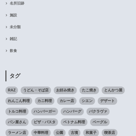
名所旧跡
施設
未分類
雑記
飲食
タグ
RAZ
うどん・そば店
お好み焼き
たこ焼き
とんかつ屋
れんこん料理
カニ料理
カレー店
シエン
デザート
トルコ料理
ハンバーガー
ハンバーグ
バクラヴァ
パン屋さん
ピザ・パスタ
ベトナム料理
ベーグル
ラーメン店
中華料理
公園
古墳
和菓子
喫茶店