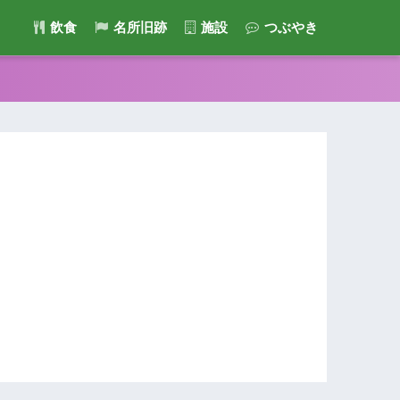
飲食
名所旧跡
施設
つぶやき