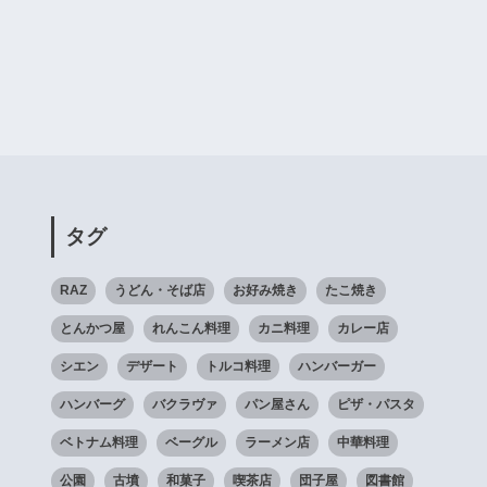
タグ
RAZ
うどん・そば店
お好み焼き
たこ焼き
とんかつ屋
れんこん料理
カニ料理
カレー店
シエン
デザート
トルコ料理
ハンバーガー
ハンバーグ
バクラヴァ
パン屋さん
ピザ・パスタ
ベトナム料理
ベーグル
ラーメン店
中華料理
公園
古墳
和菓子
喫茶店
団子屋
図書館