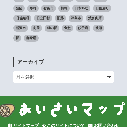
城跡
寿司
弥富市
情報
日本料理
旧佐屋町
旧佐織町
旧立田村
旧跡
津島市
焼き肉店
稲沢市
肉屋
道の駅
食堂
餃子店
饅頭
駅
麻辣湯
アーカイブ
サイトマップ
このサイトについて
お問い合わせ